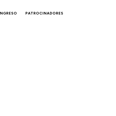
NGRESO
PATROCINADORES
n el XXXI
II